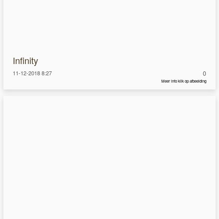
Infinity
11-12-2018 8:27
0
Meer info klik op afbeelding