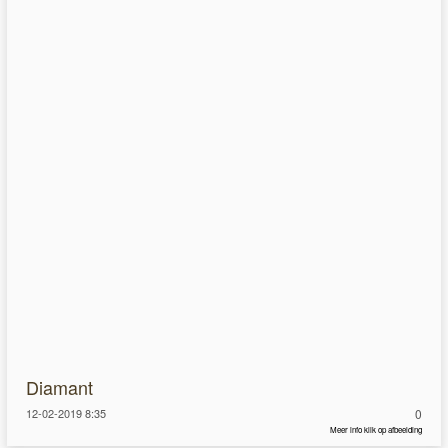
Diamant
12-02-2019 8:35
0
Meer info klik op afbeelding