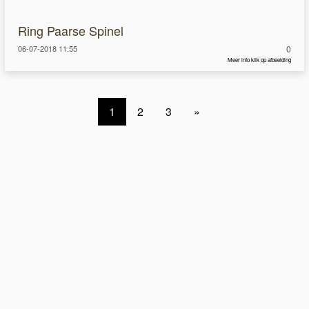
Ring Paarse Spinel
06-07-2018 11:55
0
Meer info klik op afbeelding
1
2
3
»