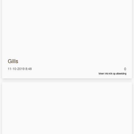
Gills
11-10-2019 8:48
0
Meer info klik op afbeelding