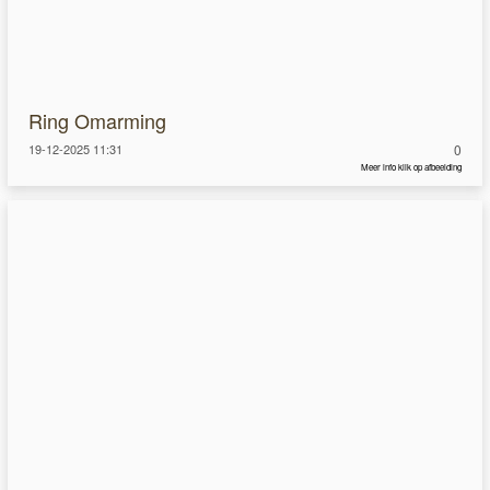
Ring Omarming
19-12-2025 11:31
0
Meer info klik op afbeelding